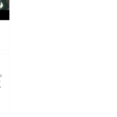
d
e
o