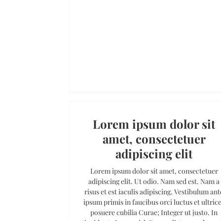
Lorem ipsum dolor sit
amet, consectetuer
adipiscing elit
Lorem ipsum dolor sit amet, consectetuer
adipiscing elit. Ut odio. Nam sed est. Nam a
risus et est iaculis adipiscing. Vestibulum ant
ipsum primis in faucibus orci luctus et ultric
posuere cubilia Curae; Integer ut justo. In