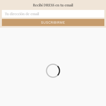
Skip
Recibí DRESS en tu email
to
content
Loading...