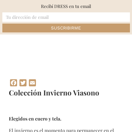
Skip
Recibí DRESS en tu email
to
content
Inicio
»
Colección Invierno Viasono
Facebook
Twitter
Email
Colección Invierno Viasono
Elegidos en cuero y tela.
El invierno es el momento para permanecer en el