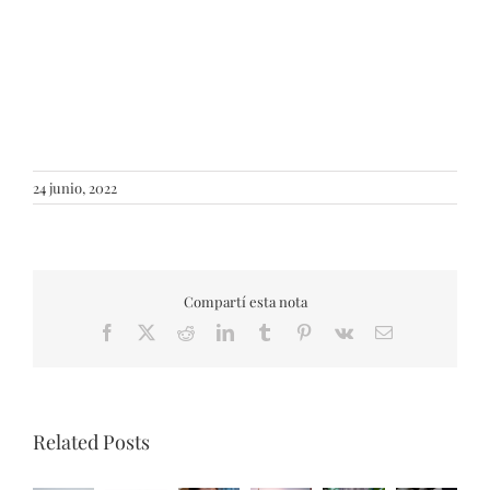
POLTRONA DRESS VIASONO 82X75X74 TELA BEIGE/PU
MARRON
24 junio, 2022
Compartí esta nota
Facebook
X
Reddit
LinkedIn
Tumblr
Pinterest
Vk
Email
Related Posts