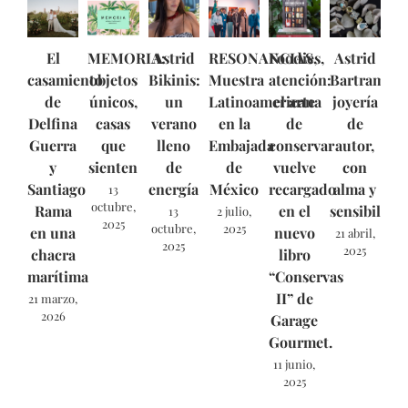
El
MEMORIA:
Astrid
RESONANCIAS,
Foodies,
Astrid
casamiento
objetos
Bikinis:
Muestra
atención:
Bartram:
de
únicos,
un
Latinoamericana
el arte
joyería
Delfina
casas
verano
en la
de
de
Guerra
que
lleno
Embajada
conservar
autor,
y
sienten
de
de
vuelve
con
Santiago
energía
México
recargado
alma y
13
octubre,
Rama
en el
sensibilida
13
2 julio,
2025
octubre,
2025
en una
nuevo
21 abril,
2025
2025
chacra
libro
marítima
“Conservas
II” de
21 marzo,
2026
Garage
Gourmet.
11 junio,
2025