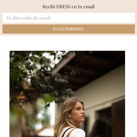
Skip
Recibí DRESS en tu email
to
content
Inicio
»
MODA
»
PRIMAVERA-VERANO 19/20