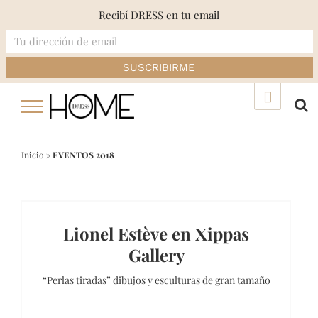
Recibí DRESS en tu email
Skip
▲
to
content
Inicio
»
EVENTOS 2018
Lionel Estève en Xippas
Gallery
“Perlas tiradas” dibujos y esculturas de gran tamaño