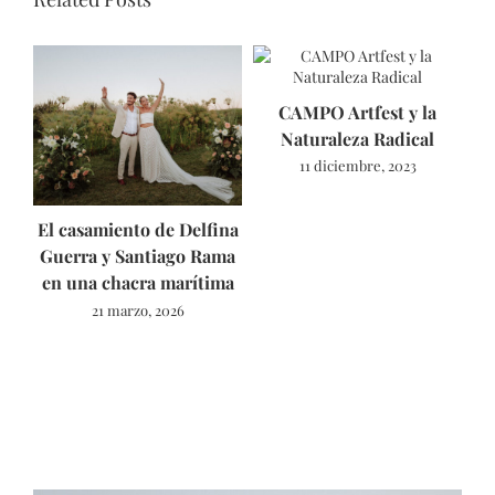
CAMPO Artfest y la
E
Naturaleza Radical
11 diciembre, 2023
El casamiento de Delfina
Guerra y Santiago Rama
en una chacra marítima
21 marzo, 2026