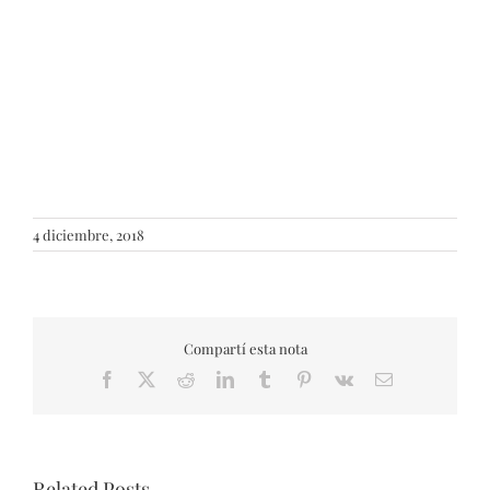
4 diciembre, 2018
Compartí esta nota
Facebook
X
Reddit
LinkedIn
Tumblr
Pinterest
Vk
Email
Related Posts