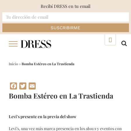
Recibí DRESS en tu email
Skip
▲
to
content
Inicio
»
Bomba Estéreo en La Trastienda
Facebook
Twitter
Email
Bomba Estéreo en La Trastienda
Levi’s
presente en la previa del show
Levi’s, una vez más marca presencia en los
shows
y eventos con