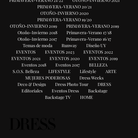
PRIMAVERA-VERANO 21/22
OTOÑO-INVIERNO 2021
PRIMAVERA-VERANO 20/21
OTOÑO-INVIERNO 2020
PRIMAVERA-VERANO 19/20
OTOÑO-INVIERNO 2019
PRIMAVERA-VERANO 2019
Otoño-Invierno 2018
Primavera-Verano 17/18
Otoño-Invierno 2017
Primavera-Verano 16/17
Temas de moda
Runway
Diseño UY
EVENTOS
EVENTOS 2023
EVENTOS 2022
EVENTOS 2021
EVENTOS 2020
EVENTOS 2019
Eventos 2018
Eventos 2017
BELLEZA
S.O.S. Belleza
LIFESTYLE
Lifestyle
ARTE
MUJERES PODEROSAS
Dress Weeks
Deco & Design
Dress Photo Tour
DRESS
Editoriales
Eventos Dress
Backstage
Backstage TV
HOME