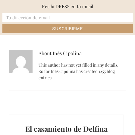
Skip
Recibí DRESS en tu email
to
content
Inicio
»
Archivo de Inés Cipolina
About
Inés Cipolina
This author has not yet filled in any details.
So far Inés Cipolina has created 1255 blog
entries.
El casamiento de Delfina