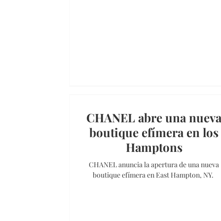
CHANEL abre una nuev
boutique efímera en los
Hamptons
CHANEL anuncia la apertura de una nueva
boutique efímera en East Hampton, NY.