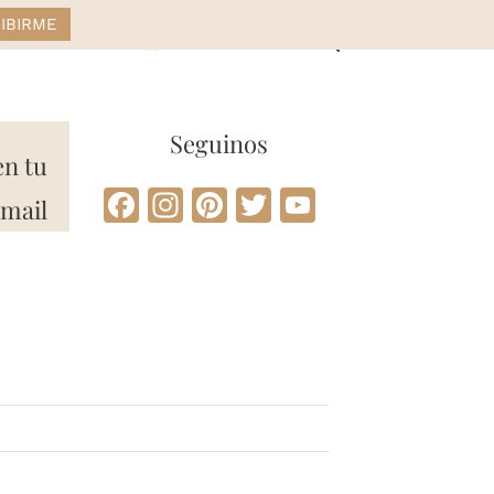
STYLE
DRESS
HOME
Seguinos
en tu
Facebook
Instagram
Pinterest
Twitter
YouTube
mail