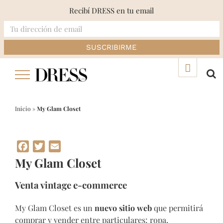
Recibí DRESS en tu email
Skip
▲
to
content
Inicio
»
My Glam Closet
Facebook
Twitter
Email
My Glam Closet
Venta vintage e-commerce
My Glam Closet es un
nuevo sitio web
que permitirá
comprar y vender entre particulares; ropa,