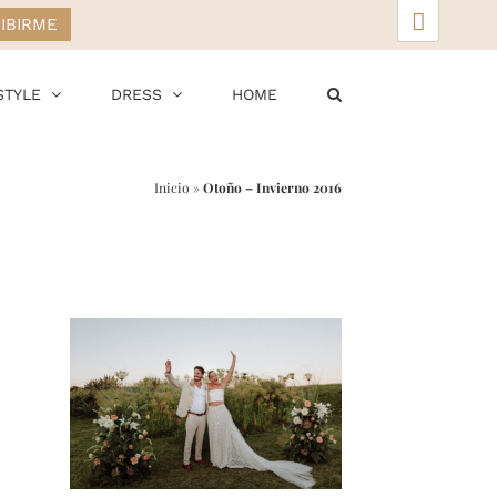
▲
STYLE
DRESS
HOME
Inicio
»
Otoño – Invierno 2016
r
ail