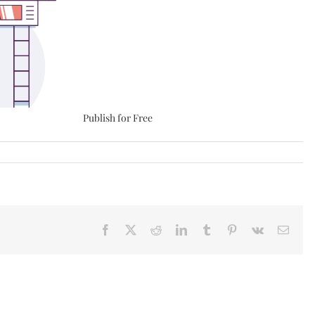
Publish for Free
Facebook
X
Reddit
LinkedIn
Tumblr
Pinterest
Vk
Email