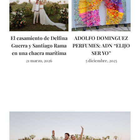
El casamiento de Delfina
ADOLFO DOMINGUEZ
Guerra y Santiago Rama
PERFUMES: ADN “ELIJO
ún
en una chacra marítima
SER YO”
21 marzo, 2026
5 diciembre, 2025