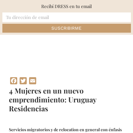
Skip
Recibí DRESS en tu email
to
content
Inicio
»
4 Mujeres en un nuevo emprendimiento: Uruguay Residencias
Facebook
Twitter
Email
4 Mujeres en un nuevo
emprendimiento: Uruguay
Residencias
Servicios migratorios y de relocation en general con énfasis