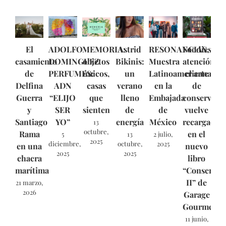
El
ADOLFO
MEMORIA:
Astrid
RESONANCIAS,
Foodies,
casamiento
DOMINGUEZ
objetos
Bikinis:
Muestra
atención:
de
PERFUMES:
únicos,
un
Latinoamericana
el arte
Delfina
ADN
casas
verano
en la
de
Guerra
“ELIJO
que
lleno
Embajada
conservar
y
SER
sienten
de
de
vuelve
Santiago
YO”
energía
México
recargado
13
octubre,
Rama
en el
5
13
2 julio,
2025
diciembre,
octubre,
2025
en una
nuevo
2025
2025
chacra
libro
marítima
“Conservas
II” de
21 marzo,
2026
Garage
Gourmet.
11 junio,