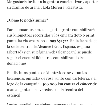
Me gustaría invitar a la gente a concientizar y aportar
su granito de arena”, Lola Moreira, Ragatista.
¿Cómo te podés sumar?
Para donoar los km, cada participante contabilizará
sus kilómetros recorridos y los enviará (foto o print
pantalla) vía whatsapp al
095 851 722
. En la fachada de
la sede central de
Alcance
(Bvar. España, esquina
Libertad) y en su página web (alcance.uy) se puede
seguir el cuentakilómetros contabilizando las
donaciones.
En distintos puntos de Montevideo se verán las
bicisendas pintadas de rosa, junto con cartelería, y el
logo de la campaña –
500.000 km contra el cáncer de
mama
– pintado en veredas con la técnica del
esténcil.
Varios prestigiosos clubes y grupos se han sumado a