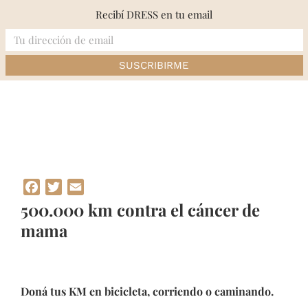
Skip
Recibí DRESS en tu email
to
content
Inicio
»
500.000 km contra el cáncer de mama
Facebook
Twitter
Email
500.000 km contra el cáncer de
mama
Doná tus KM en bicicleta, corriendo o caminando.