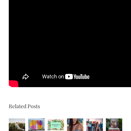
20 octubre, 2021
Compartí esta nota
Facebook
X
Reddit
LinkedIn
Tumblr
Pinterest
Vk
Email
Related Posts