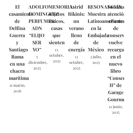
El
ADOLFO
MEMORIA:
Astrid
RESONANCIAS,
Foodies,
casamiento
DOMINGUEZ
objetos
Bikinis:
Muestra
atención:
de
PERFUMES:
únicos,
un
Latinoamericana
el arte
Delfina
ADN
casas
verano
en la
de
Guerra
“ELIJO
que
lleno
Embajada
conservar
y
SER
sienten
de
de
vuelve
Santiago
YO”
energía
México
recargado
13
octubre,
Rama
en el
5
13
2 julio,
2025
diciembre,
octubre,
2025
en una
nuevo
2025
2025
chacra
libro
marítima
“Conservas
II” de
21 marzo,
2026
Garage
Gourmet.
11 junio,
2025