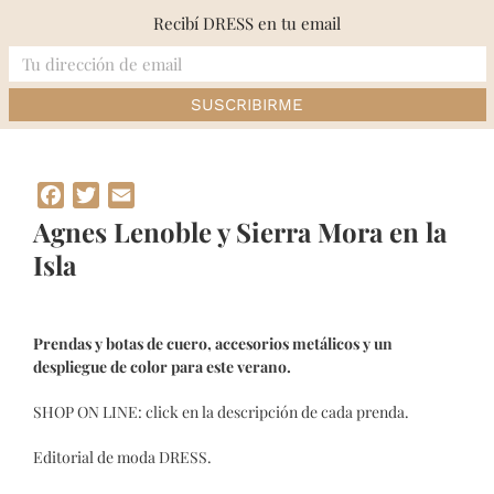
Skip
Recibí DRESS en tu email
to
content
Inicio
»
Agnes Lenoble y Sierra Mora en la Isla
Facebook
Twitter
Email
Agnes Lenoble y Sierra Mora en la
Isla
Prendas y botas de cuero, accesorios metálicos y un
despliegue de color para este verano.
SHOP ON LINE: click en la descripción de cada prenda.
Editorial de moda DRESS.