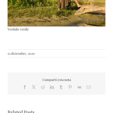
Vestido verde
15 diciembre, 2020
Compartí esta nota
Facebook
X
Reddit
LinkedIn
Tumblr
Pinterest
Vk
Email
Related Posts