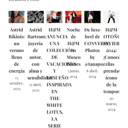
Astrid
Astrid
H&M
Noche
De luxe
H&M
Bikinis:
Bartram:
ANUNCIA
de
heel de
OTOÑO/
un
joyería
UNA
H&M
CONVERSE:
INVIERNO
verano
de
COLECCIÓN
en
Photos
2024:
lleno
autor,
DE
Museo
by
¡Conocé
de
con
VACACIONES
Blanes
@tanapozzi
las
energía
alma y
Y
prendas
5 junio,
8 abril,
2024
2024
sensibilidad
ENSUEÑO
ícono
13
octubre,
INSPIRADA
de la
21 abril,
2025
2025
EN
temporada!
THE
20
marzo,
WHITE
2024
LOTUS,
LA
SERIE