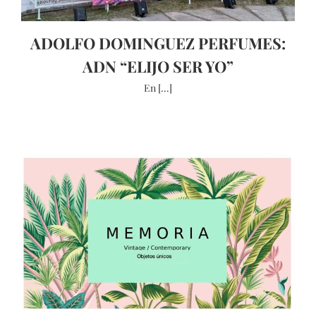
ADOLFO DOMINGUEZ PERFUMES:
ADN “ELIJO SER YO”
En [...]