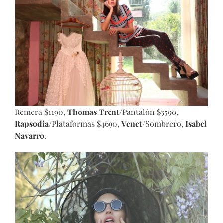
Remera $1190,
Thomas Trent
/Pantalón $3590,
Rapsodia
/Plataformas $4690,
Venet
/Sombrero,
Isabel
Navarro
.