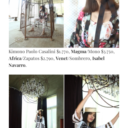
Kimono Paolo Casalini $1.770,
Magma
/Mono $3.750,
Africa
/Zapatos $2.790,
Venet
/Sombrero,
Isabel
Navarro
.