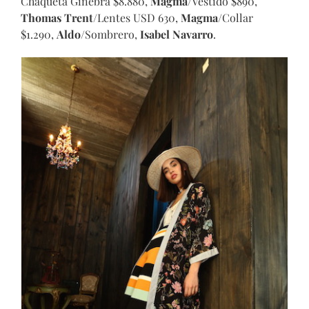
Chaqueta Ginebra $8.880,
Magma
/Vestido $890,
Thomas Trent
/Lentes USD 630,
Magma
/Collar
$1.290,
Aldo
/Sombrero,
Isabel Navarro
.