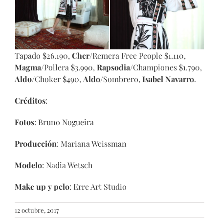
Tapado $26.190,
Cher
/Remera Free People $1.110,
Magma
/Pollera $3.990,
Rapsodia
/Championes $1.790,
Aldo
/Choker $490,
Aldo
/Sombrero,
Isabel Navarro
.
Créditos
:
Fotos
: Bruno Nogueira
Producción
: Mariana Weissman
Modelo
: Nadia Wetsch
Make up y pelo
: Erre Art Studio
12 octubre, 2017