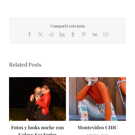
Compartí esta nota
Facebook
X
Reddit
LinkedIn
Tumblr
Pinterest
Vk
Email
Related Posts
Fotos y looks noche con
Montevideo CHIC
Galaxy S22 Series
5 mayo, 2022