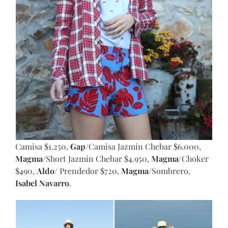
Camisa $1.250,
Gap
/Camisa Jazmin Chebar $6.000,
Magma
/Short Jazmin Chebar $4.950,
Magma
/Choker
$490,
Aldo
/ Prendedor $720,
Magma
/Sombrero,
Isabel Navarro
.