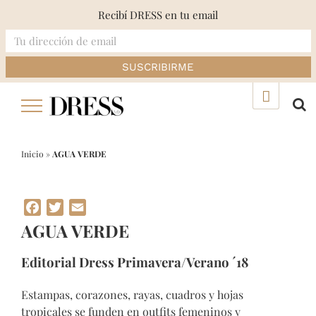
Recibí DRESS en tu email
Skip
▲
to
content
Inicio
»
AGUA VERDE
Facebook
Twitter
Email
AGUA VERDE
Editorial Dress Primavera/Verano ´18
Estampas, corazones, rayas, cuadros y hojas
tropicales se funden en outfits femeninos y