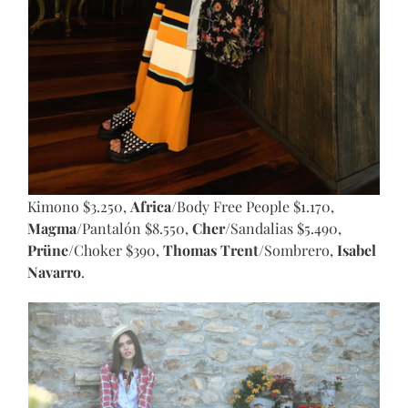
Kimono $3.250,
Africa
/Body Free People $1.170,
Magma
/Pantalón $8.550,
Cher
/Sandalias $5.490,
Prüne
/Choker $390,
Thomas Trent
/Sombrero,
Isabel
Navarro
.