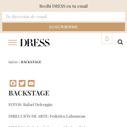
Recibí DRESS en tu email
Skip
▲
to
content
Inicio
»
BACKSTAGE
Facebook
Twitter
Email
BACKSTAGE
FOTOS: Rafael Delceggio
DIRECCIÓN DE ARTE: Federico Laboureau