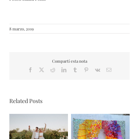
8 marzo, 2019
Compartí esta nota
Facebook
X
Reddit
LinkedIn
Tumblr
Pinterest
Vk
Email
Related Posts