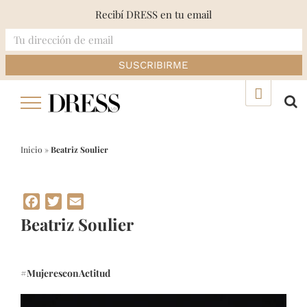
Recibí DRESS en tu email
Skip
▲
to
content
Inicio
»
Beatriz Soulier
Facebook
Twitter
Email
Beatriz Soulier
#MujeresconActitud