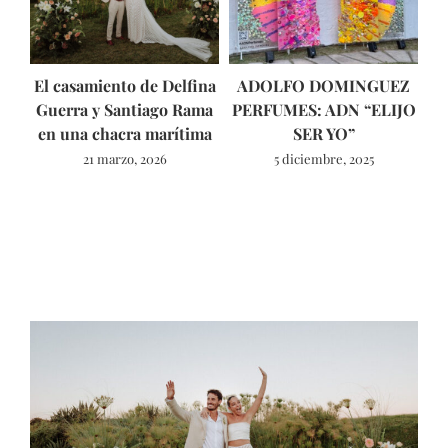
El casamiento de Delfina
ADOLFO DOMINGUEZ
Guerra y Santiago Rama
PERFUMES: ADN “ELIJO
ún
en una chacra marítima
SER YO”
21 marzo, 2026
5 diciembre, 2025