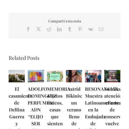
Compartí esta nota
Facebook
X
Reddit
LinkedIn
Tumblr
Pinterest
Vk
Email
Related Posts
El
ADOLFO
MEMORIA:
Astrid
RESONANCIAS,
Foodies,
casamiento
DOMINGUEZ
objetos
Bikinis:
Muestra
atención:
de
PERFUMES:
únicos,
un
Latinoamericana
el arte
Delfina
ADN
casas
verano
en la
de
Guerra
“ELIJO
que
lleno
Embajada
conservar
y
SER
sienten
de
de
vuelve