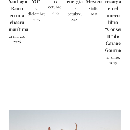
Santiago
YO”
energía
México
recargado
13
octubre,
Rama
en el
5
13
2 julio,
2025
diciembre,
octubre,
2025
en una
nuevo
2025
2025
chacra
libro
marítima
“Conservas
II” de
21 marzo,
2026
Garage
Gourmet.
11 junio,
2025