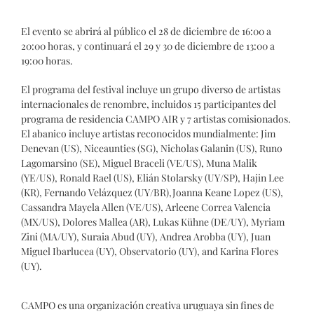
El evento se abrirá al público el 28 de diciembre de 16:00 a
20:00 horas, y continuará el 29 y 30 de diciembre de 13:00 a
19:00 horas.
El programa del festival incluye un grupo diverso de artistas
internacionales de renombre, incluidos 15 participantes del
programa de residencia CAMPO AIR y 7 artistas comisionados.
El abanico incluye artistas reconocidos mundialmente: Jim
Denevan (US), Niceaunties (SG), Nicholas Galanin (US), Runo
Lagomarsino (SE), Miguel Braceli (VE/US), Muna Malik
(YE/US), Ronald Rael (US), Elián Stolarsky (UY/SP), Hajin Lee
(KR), Fernando Velázquez (UY/BR),Joanna Keane Lopez (US),
Cassandra Mayela Allen (VE/US), Arleene Correa Valencia
(MX/US), Dolores Mallea (AR), Lukas Kühne (DE/UY), Myriam
Zini (MA/UY), Suraia Abud (UY), Andrea Arobba (UY), Juan
Miguel Ibarlucea (UY), Observatorio (UY), and Karina Flores
(UY).
CAMPO es una organización creativa uruguaya sin fines de