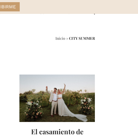
STYLE
DRESS
HOME
Inicio
»
CITY SUMMER
r
ail
El casamiento de