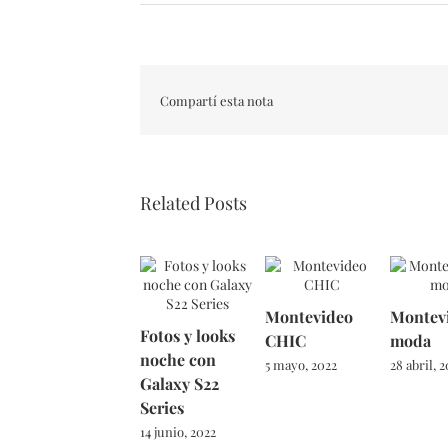
Compartí esta nota
Related Posts
Montevideo
Montev
Fotos y looks
CHIC
moda
noche con
5 mayo, 2022
28 abril, 
Galaxy S22
Series
14 junio, 2022