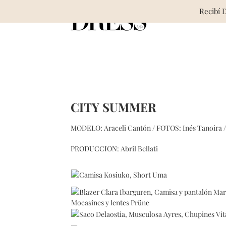
Skip
Recibí 
to
content
CITY SUMMER
MODELO: Araceli Cantón / FOTOS: Inés Tanoira 
PRODUCCION: Abril Bellati