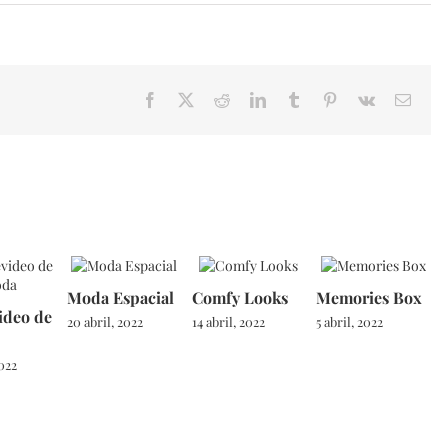
Facebook
X
Reddit
LinkedIn
Tumblr
Pinterest
Vk
Email
Moda Espacial
Comfy Looks
Memories Box
ideo de
20 abril, 2022
14 abril, 2022
5 abril, 2022
2022