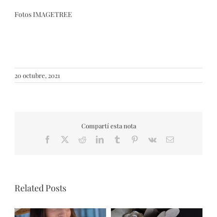
Fotos IMAGETREE
20 octubre, 2021
Compartí esta nota
Facebook
X
Reddit
LinkedIn
Tumblr
Pinterest
Vk
Email
Related Posts