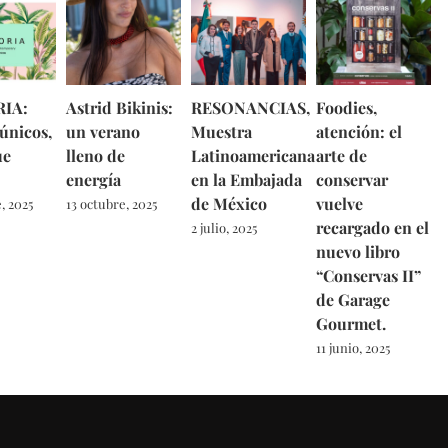
IA:
Astrid Bikinis:
RESONANCIAS,
Foodies,
 únicos,
un verano
Muestra
atención: el
ue
lleno de
Latinoamericana
arte de
energía
en la Embajada
conservar
de México
vuelve
, 2025
13 octubre, 2025
recargado en el
2 julio, 2025
nuevo libro
“Conservas II”
de Garage
Gourmet.
11 junio, 2025