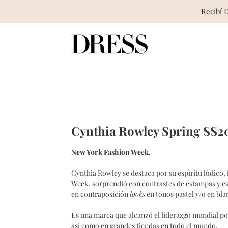
Recibí 
Skip
to
content
Cynthia Rowley Spring SS2
New York Fashion Week.
Cynthia Rowley se destaca por su espìritu lúdico, 
Week, sorprendió con contrastes de estampas y est
en contraposición
looks
en tonos pastel y/o en bl
Es una marca que alcanzó el liderazgo mundial po
así como en grandes tiendas en todo el mundo.