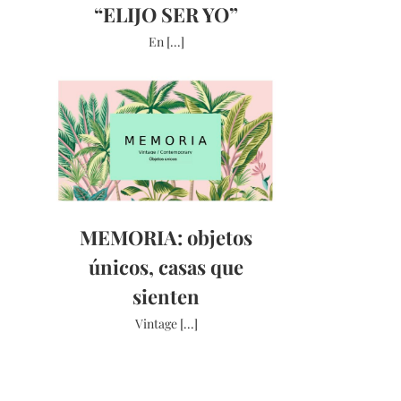
“ELIJO SER YO”
En [...]
MEMORIA: objetos
únicos, casas que
sienten
Vintage [...]