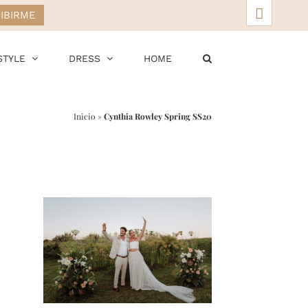
▲
STYLE
DRESS
HOME
Inicio
»
Cynthia Rowley Spring SS20
r
ail