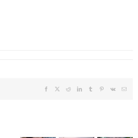
Facebook
X
Reddit
LinkedIn
Tumblr
Pinterest
Vk
Email