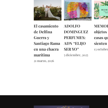
El casamiento
ADOLFO
MEMOR
de Delfina
DOMINGUEZ
objetos
Guerra y
PERFUMES:
casas q
Santiago Rama
ADN “ELIJO
sienten
en una chacra
SER YO”
13 octubre
marítima
5 diciembre, 2025
21 marzo, 2026