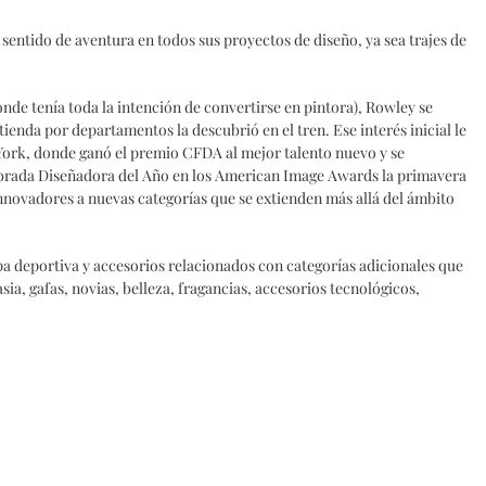
entido de aventura en todos sus proyectos de diseño, ya sea trajes de
donde tenía toda la intención de convertirse en pintora), Rowley se
nda por departamentos la descubrió en el tren. Ese interés inicial le
York, donde ganó el premio CFDA al mejor talento nuevo y se
brada Diseñadora del Año en los American Image Awards la primavera
nnovadores a nuevas categorías que se extienden más allá del ámbito
 deportiva y accesorios relacionados con categorías adicionales que
sia, gafas, novias, belleza, fragancias, accesorios tecnológicos,