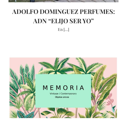
ADOLFO DOMINGUEZ PERFUMES:
ADN “ELIJO SER YO”
En [...]