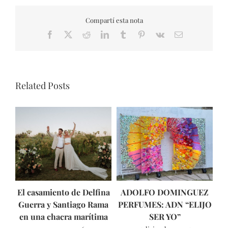
Compartí esta nota
Facebook
X
Reddit
LinkedIn
Tumblr
Pinterest
Vk
Email
Related Posts
El casamiento de Delfina
ADOLFO DOMINGUEZ
Guerra y Santiago Rama
PERFUMES: ADN “ELIJO
ún
en una chacra marítima
SER YO”