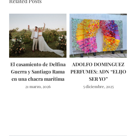
Related Posts
El casamiento de Delfina
ADOLFO DOMINGUEZ
Guerra y Santiago Rama
PERFUMES: ADN “ELIJO
ún
en una chacra marítima
SER YO”
21 marzo, 2026
5 diciembre, 2025