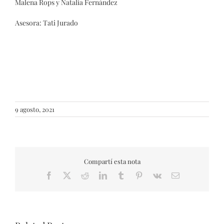
Malena Rops y Natalia Fernández
Asesora: Tati Jurado
9 agosto, 2021
Compartí esta nota
Facebook
X
Reddit
LinkedIn
Tumblr
Pinterest
Vk
Email