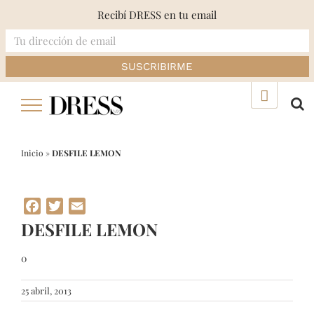
Recibí DRESS en tu email
Skip
▲
to
content
Inicio
»
DESFILE LEMON
Facebook
Twitter
Email
DESFILE LEMON
0
25 abril, 2013