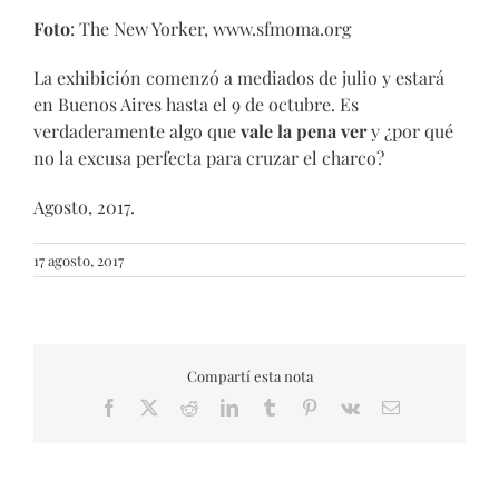
Foto
: The New Yorker, www.sfmoma.org
La exhibición comenzó a mediados de julio y estará
en Buenos Aires hasta el 9 de octubre. Es
verdaderamente algo que
vale la pena ver
y ¿por qué
no la excusa perfecta para cruzar el charco?
Agosto, 2017.
17 agosto, 2017
Compartí esta nota
Facebook
X
Reddit
LinkedIn
Tumblr
Pinterest
Vk
Email