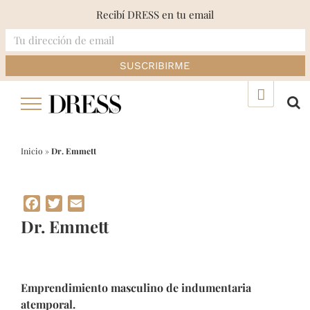
Recibí DRESS en tu email
Skip
▲
to
content
Inicio
»
Dr. Emmett
Facebook
Twitter
Email
Dr. Emmett
Emprendimiento masculino de indumentaria
atemporal.