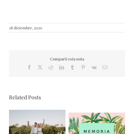
28 diciembre, 2020
Compartí esta nota
Facebook
X
Reddit
LinkedIn
Tumblr
Pinterest
Vk
Email
Related Posts