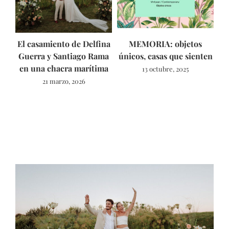
El casamiento de Delfina
MEMORIA: objetos
As
Guerra y Santiago Rama
únicos, casas que sienten
en una chacra marítima
13 octubre, 2025
21 marzo, 2026