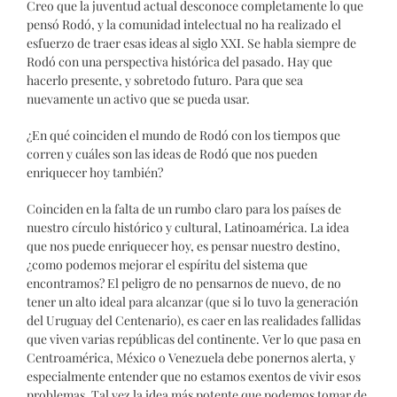
Creo que la juventud actual desconoce completamente lo que
pensó Rodó, y la comunidad intelectual no ha realizado el
esfuerzo de traer esas ideas al siglo XXI. Se habla siempre de
Rodó con una perspectiva histórica del pasado. Hay que
hacerlo presente, y sobretodo futuro. Para que sea
nuevamente un activo que se pueda usar.
¿En qué coinciden el mundo de Rodó con los tiempos que
corren y cuáles son las ideas de Rodó que nos pueden
enriquecer hoy también?
Coinciden en la falta de un rumbo claro para los países de
nuestro círculo histórico y cultural, Latinoamérica. La idea
que nos puede enriquecer hoy, es pensar nuestro destino,
¿como podemos mejorar el espíritu del sistema que
encontramos? El peligro de no pensarnos de nuevo, de no
tener un alto ideal para alcanzar (que si lo tuvo la generación
del Uruguay del Centenario), es caer en las realidades fallidas
que viven varias repúblicas del continente. Ver lo que pasa en
Centroamérica, México o Venezuela debe ponernos alerta, y
especialmente entender que no estamos exentos de vivir esos
problemas. Tal vez la idea más potente que podemos tomar de