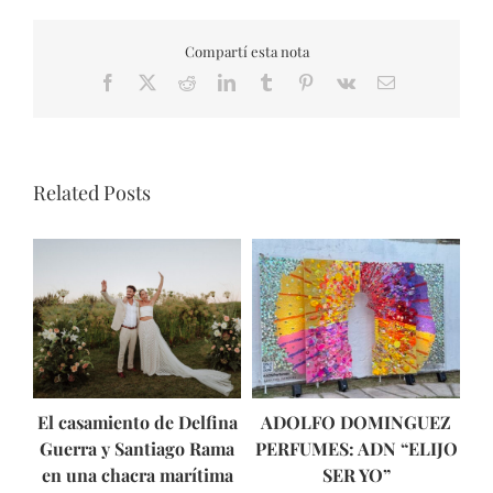
Compartí esta nota
Facebook
X
Reddit
LinkedIn
Tumblr
Pinterest
Vk
Email
Related Posts
El casamiento de Delfina
ADOLFO DOMINGUEZ
Guerra y Santiago Rama
PERFUMES: ADN “ELIJO
ún
en una chacra marítima
SER YO”