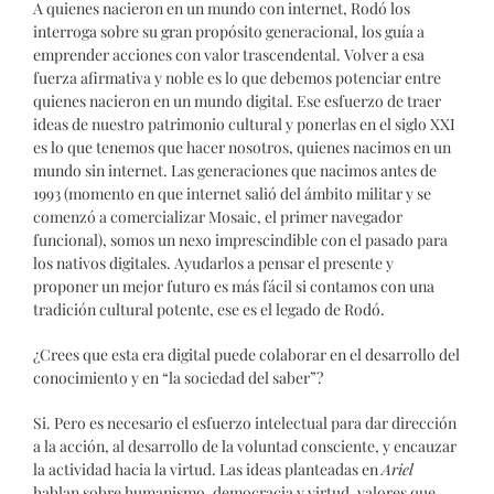
A quienes nacieron en un mundo con internet, Rodó los
interroga sobre su gran propósito generacional, los guía a
emprender acciones con valor trascendental. Volver a esa
fuerza afirmativa y noble es lo que debemos potenciar entre
quienes nacieron en un mundo digital. Ese esfuerzo de traer
ideas de nuestro patrimonio cultural y ponerlas en el siglo XXI
es lo que tenemos que hacer nosotros, quienes nacimos en un
mundo sin internet. Las generaciones que nacimos antes de
1993 (momento en que internet salió del ámbito militar y se
comenzó a comercializar Mosaic, el primer navegador
funcional), somos un nexo imprescindible con el pasado para
los nativos digitales. Ayudarlos a pensar el presente y
proponer un mejor futuro es más fácil si contamos con una
tradición cultural potente, ese es el legado de Rodó.
¿Crees que esta era digital puede colaborar en el desarrollo del
conocimiento y en “la sociedad del saber”?
Si. Pero es necesario el esfuerzo intelectual para dar dirección
a la acción, al desarrollo de la voluntad consciente, y encauzar
la actividad hacia la virtud. Las ideas planteadas en
Ariel
hablan sobre humanismo, democracia y virtud, valores que