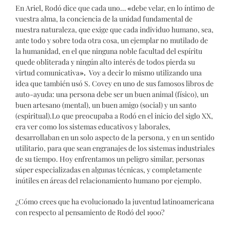
En Ariel, Rodó dice que cada uno…
«
debe velar, en lo íntimo de
vuestra alma, la conciencia de la unidad fundamental de
nuestra naturaleza, que exige que cada individuo humano, sea,
ante todo y sobre toda otra cosa, un ejemplar no mutilado de
la humanidad, en el que ninguna noble facultad del espíritu
quede obliterada y ningún alto interés de todos pierda su
virtud comunicativa
».
Voy a decir lo mismo utilizando una
idea que también usó S. Covey en uno de sus famosos libros de
auto-ayuda: una persona debe ser un buen animal (físico), un
buen artesano (mental), un buen amigo (social) y un santo
(espiritual).Lo que preocupaba a Rodó en el inicio del siglo XX,
era ver como los sistemas educativos y laborales,
desarrollaban en un solo aspecto de la persona, y en un sentido
utilitario, para que sean engranajes de los sistemas industriales
de su tiempo. Hoy enfrentamos un peligro similar, personas
súper especializadas en algunas técnicas, y completamente
inútiles en áreas del relacionamiento humano por ejemplo.
¿Cómo crees que ha evolucionado la juventud latinoamericana
con respecto al pensamiento de Rodó del 1900?