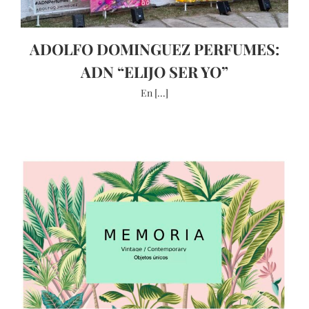
ADOLFO DOMINGUEZ PERFUMES:
ADN “ELIJO SER YO”
En [...]