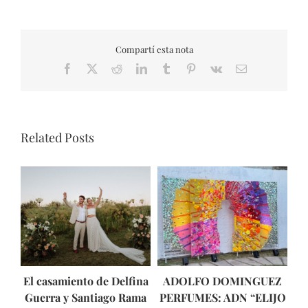
Compartí esta nota
Facebook
X
Reddit
LinkedIn
Tumblr
Pinterest
Vk
Email
Related Posts
El casamiento de Delfina
ADOLFO DOMINGUEZ
Guerra y Santiago Rama
PERFUMES: ADN “ELIJO
ún