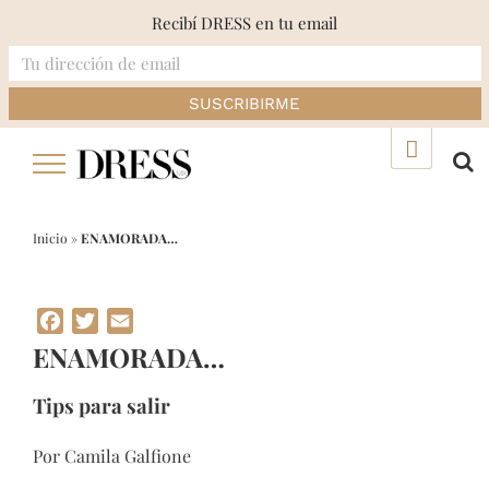
Recibí DRESS en tu email
Skip
▲
to
content
Inicio
»
ENAMORADA…
Facebook
Twitter
Email
ENAMORADA…
Tips para salir
Por Camila Galfione