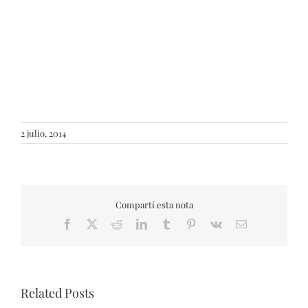
2 julio, 2014
Compartí esta nota
Facebook
X
Reddit
LinkedIn
Tumblr
Pinterest
Vk
Email
Related Posts