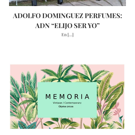
ADOLFO DOMINGUEZ PERFUMES:
ADN “ELIJO SER YO”
En [...]