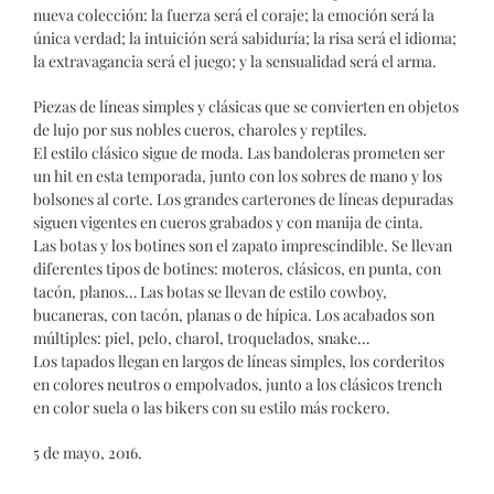
nueva colección: la fuerza será el coraje; la emoción será la
única verdad; la intuición será sabiduría; la risa será el idioma;
la extravagancia será el juego; y la sensualidad será el arma.
Piezas de líneas simples y clásicas que se convierten en objetos
de lujo por sus nobles cueros, charoles y reptiles.
El estilo clásico sigue de moda. Las bandoleras prometen ser
un hit en esta temporada, junto con los sobres de mano y los
bolsones al corte. Los grandes carterones de líneas depuradas
siguen vigentes en cueros grabados y con manija de cinta.
Las botas y los botines son el zapato imprescindible. Se llevan
diferentes tipos de botines: moteros, clásicos, en punta, con
tacón, planos… Las botas se llevan de estilo cowboy,
bucaneras, con tacón, planas o de hípica. Los acabados son
múltiples: piel, pelo, charol, troquelados, snake…
Los tapados llegan en largos de líneas simples, los corderitos
en colores neutros o empolvados, junto a los clásicos trench
en color suela o las bikers con su estilo más rockero.
5 de mayo, 2016.