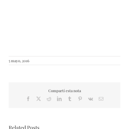
5 mayo, 2016
Compartí esta nota
Facebook
X
Reddit
LinkedIn
Tumblr
Pinterest
Vk
Email
Related Posts