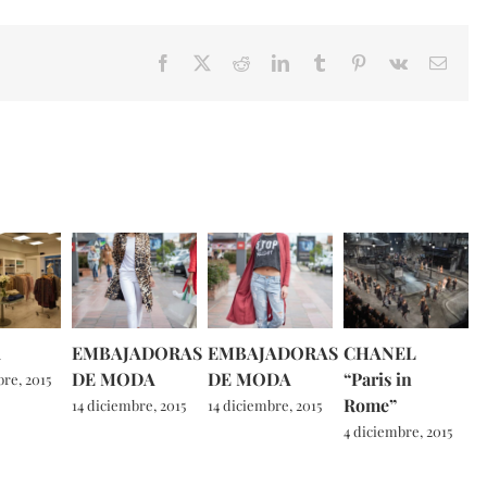
Facebook
X
Reddit
LinkedIn
Tumblr
Pinterest
Vk
Email
A
EMBAJADORAS
EMBAJADORAS
CHANEL
DE MODA
DE MODA
“Paris in
re, 2015
Rome”
14 diciembre, 2015
14 diciembre, 2015
4 diciembre, 2015