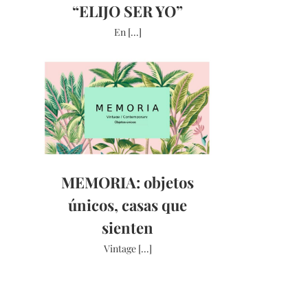
“ELIJO SER YO”
En [...]
MEMORIA: objetos
únicos, casas que
sienten
Vintage [...]