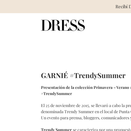
Recibí 
Skip
to
content
GARNIÉ #TrendySummer
Presentación de la colección Primavera – Verano 1
#TrendySummer
El 25 de noviembre de 2015, se llevaró a cabo la p
denominada Trendy Summer en el local de Punta 
Un evento para prensa, bloggers, comunicadores 
Trendy Summer
se caracteriza por una propuesta