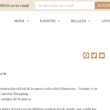
DRESS en tu email
MODA
EVENTOS
BELLEZA
LIFE
Facebook
Twitte
Em
5/16
resentación oficial de la nueva colección Primavera – Verano 15/16
Carretas Shopping .
y amigos de la marca.
 súper actual con las últimas tendencias de moda, que cuida los