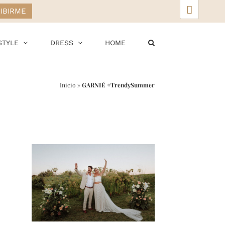
▲
STYLE
DRESS
HOME
Inicio
»
GARNIÉ #TrendySummer
r
ail