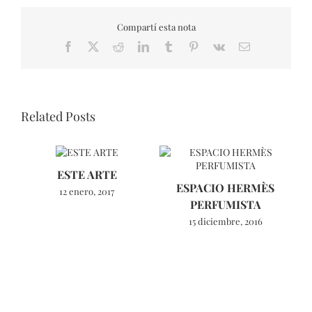
Compartí esta nota
Facebook
X
Reddit
LinkedIn
Tumblr
Pinterest
Vk
Email
Related Posts
ESTE ARTE
L
ESPACIO HERMÈS
12 enero, 2017
PERFUMISTA
15 diciembre, 2016