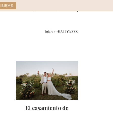
STYLE
DRESS
HOME
Inicio
»
#HAPPYWEEK
r
ail
El casamiento de