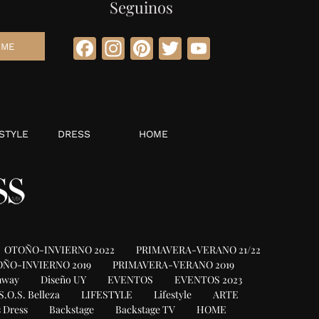
Seguinos
Facebook
Instagram
Pinterest
Twitter
YouTube
STYLE
DRESS
HOME
OTOÑO-INVIERNO 2022
PRIMAVERA-VERANO 21/22
ÑO-INVIERNO 2019
PRIMAVERA-VERANO 2019
nway
Diseño UY
EVENTOS
EVENTOS 2023
S.O.S. Belleza
LIFESTYLE
Lifestyle
ARTE
 Dress
Backstage
Backstage TV
HOME