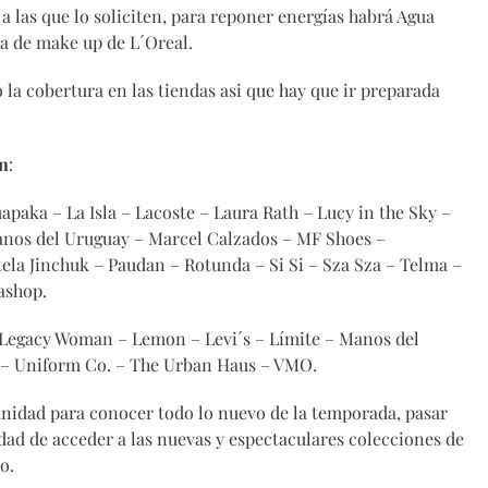
a las que lo soliciten, para reponer energías habrá Agua
sa de make up de L´Oreal.
la cobertura en las tiendas asi que hay que ir preparada
on
:
apaka – La Isla – Lacoste – Laura Rath – Lucy in the Sky –
os del Uruguay – Marcel Calzados – MF Shoes –
la Jinchuk – Paudan – Rotunda – Si Si – Sza Sza – Telma –
ashop.
– Legacy Woman – Lemon – Levi´s – Límite – Manos del
t – Uniform Co. – The Urban Haus – VMO.
nidad para conocer todo lo nuevo de la temporada, pasar
ad de acceder a las nuevas y espectaculares colecciones de
o.