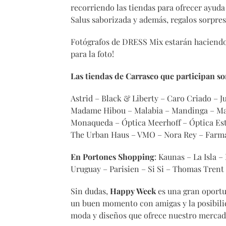
recorriendo las tiendas para ofrecer ayuda 
Salus saborizada y además, regalos sorpre
Fotógrafos de DRESS Mix estarán haciendo 
para la foto!
Las tiendas de Carrasco que participan s
Astrid – Black & Liberty – Caro Criado – Ju
Madame Hibou – Malabia – Mandinga – Man
Monaqueda – Óptica Meerhoff – Óptica Este
The Urban Haus – VMO – Nora Rey – Farm
En
Portones Shopping
: Kaunas – La Isla 
Uruguay – Parisien – Si Si – Thomas Tren
Sin dudas,
Happy Week
es una gran oportu
un buen momento con amigas y la posibilid
moda y diseños que ofrece nuestro mercad