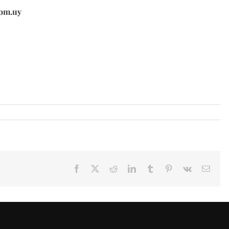
com.uy
Facebook
X
Reddit
LinkedIn
Tumblr
Pinterest
Vk
Email