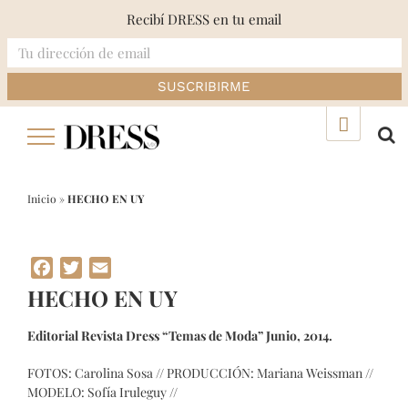
Recibí DRESS en tu email
Skip
▲
to
content
Inicio
»
HECHO EN UY
Facebook
Twitter
Email
HECHO EN UY
Editorial Revista Dress “Temas de Moda” Junio, 2014.
FOTOS: Carolina Sosa // PRODUCCIÓN: Mariana Weissman //
MODELO: Sofía Iruleguy //