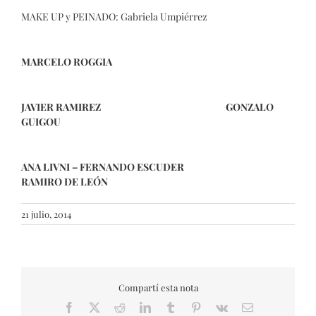
MAKE UP y PEINADO: Gabriela Umpiérrez
MARCELO ROGGIA
JAVIER RAMIREZ GONZALO
GUIGOU
ANA LIVNI – FERNANDO ESCUDER
RAMIRO DE LEÓN
21 julio, 2014
Compartí esta nota
Facebook
X
Reddit
LinkedIn
Tumblr
Pinterest
Vk
Email