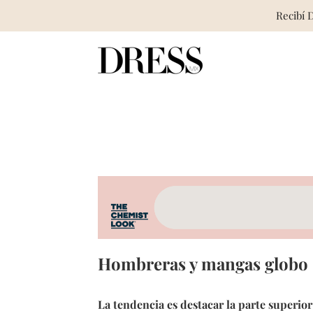
Recibí 
Skip
to
content
Hombreras y mangas globo 
La tendencia es destacar la parte superio