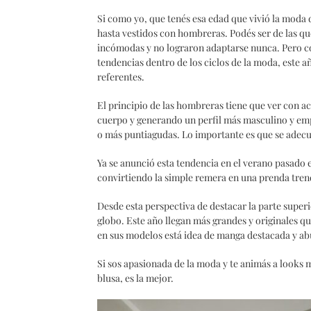
Si como yo, que tenés esa edad que vivió la moda d
hasta vestidos con hombreras. Podés ser de las qu
incómodas y no lograron adaptarse nunca. Pero c
tendencias dentro de los ciclos de la moda, este 
referentes.
El principio de las hombreras tiene que ver con ac
cuerpo y generando un perfil más masculino y em
o más puntiagudas. Lo importante es que se adecue
Ya se anunció esta tendencia en el verano pasado 
convirtiendo la simple remera en una prenda tren
Desde esta perspectiva de destacar la parte super
globo. Este año llegan más grandes y originales 
en sus modelos está idea de manga destacada y abu
Si sos apasionada de la moda y te animás a looks 
blusa, es la mejor.