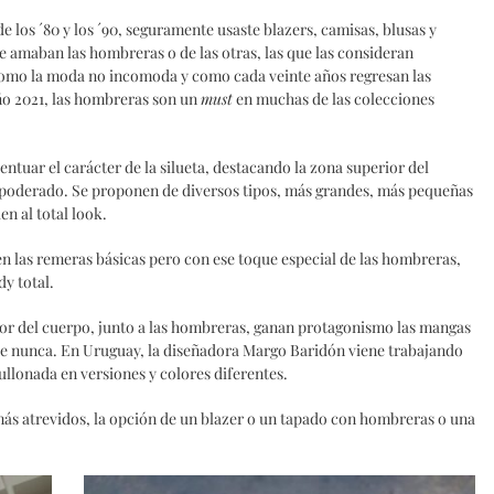
e los ´80 y los ´90, seguramente usaste blazers, camisas, blusas y
e amaban las hombreras o de las otras, las que las consideran
omo la moda no incomoda y como cada veinte años regresan las
año 2021, las hombreras son un
must
en muchas de las colecciones
entuar el carácter de la silueta, destacando la zona superior del
poderado. Se proponen de diversos tipos, más grandes, más pequeñas
n al total look.
en las remeras básicas pero con ese toque especial de las hombreras,
dy total.
ior del cuerpo, junto a las hombreras, ganan protagonismo las mangas
que nunca. En Uruguay, la diseñadora Margo Baridón viene trabajando
llonada en versiones y colores diferentes.
más atrevidos, la opción de un blazer o un tapado con hombreras o una