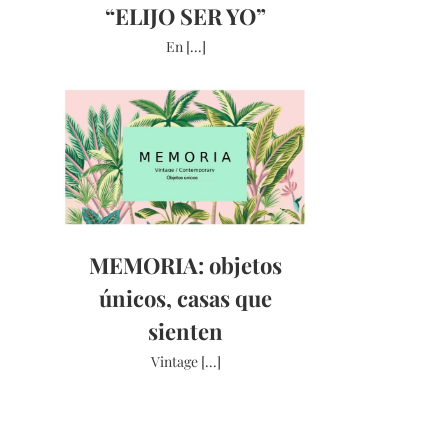
“ELIJO SER YO”
En [...]
MEMORIA: objetos
únicos, casas que
sienten
Vintage [...]