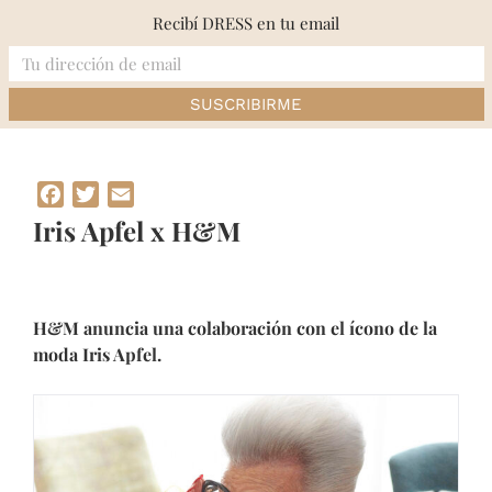
Skip
Recibí DRESS en tu email
to
content
Inicio
»
Iris Apfel x H&M
Facebook
Twitter
Email
Iris Apfel x H&M
H&M anuncia una colaboración con el ícono de la
moda Iris Apfel.