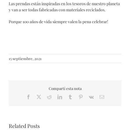
Las prendas están inspiradas en los tesoros de nuestro planeta
y van a ser todas fabricadas con materiales reciclados.
Porque 100 años de vida siempre valen la pena celebrar!
15 septiembre, 2021
Compartí esta nota
Facebook
X
Reddit
LinkedIn
Tumblr
Pinterest
Vk
Email
Related Posts