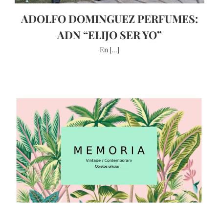
ADOLFO DOMINGUEZ PERFUMES:
ADN “ELIJO SER YO”
En [...]