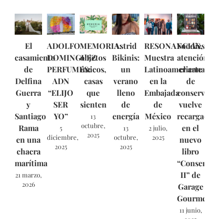
El
ADOLFO
MEMORIA:
Astrid
RESONANCIAS,
Foodies,
casamiento
DOMINGUEZ
objetos
Bikinis:
Muestra
atención:
de
PERFUMES:
únicos,
un
Latinoamericana
el arte
Delfina
ADN
casas
verano
en la
de
Guerra
“ELIJO
que
lleno
Embajada
conservar
y
SER
sienten
de
de
vuelve
Santiago
YO”
energía
México
recargado
13
octubre,
Rama
en el
5
13
2 julio,
2025
diciembre,
octubre,
2025
en una
nuevo
2025
2025
chacra
libro
marítima
“Conservas
II” de
21 marzo,
2026
Garage
Gourmet.
11 junio,