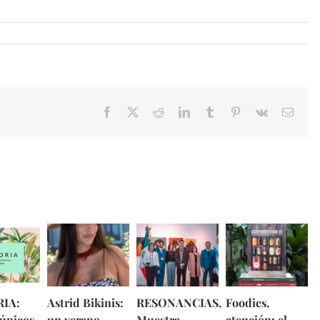
Facebook
X
Reddit
LinkedIn
Tumblr
Pinterest
Vk
Email
IA:
Astrid Bikinis:
RESONANCIAS,
Foodies,
 únicos,
un verano
Muestra
atención: el