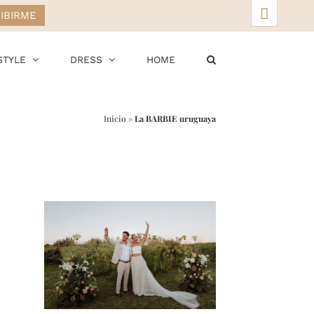
▲
STYLE
DRESS
HOME
Inicio
»
La BARBIE uruguaya
r
ail