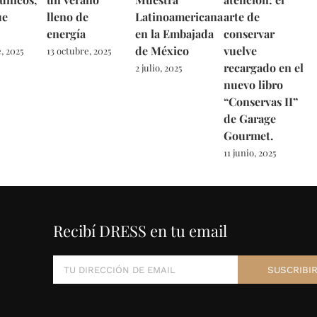
ue
lleno de
Latinoamericana
arte de
energía
en la Embajada
conservar
de México
vuelve
, 2025
13 octubre, 2025
recargado en el
2 julio, 2025
nuevo libro
“Conservas II”
de Garage
Gourmet.
11 junio, 2025
Recibí DRESS en tu email