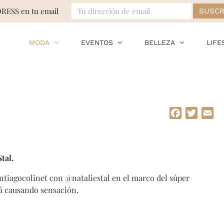
DRESS en tu email
MODA
EVENTOS
BELLEZA
LIFE
Facebook
Twitte
Em
tal.
tiagocolinet con @nataliestal en el marco del súper
tá causando sensación.