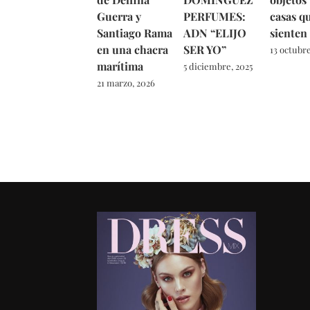
Guerra y
PERFUMES:
casas q
Santiago Rama
ADN “ELIJO
sienten
en una chacra
SER YO”
13 octubre
marítima
5 diciembre, 2025
21 marzo, 2026