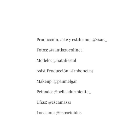
Producción, arte y estilismo : @vsar._
Fotos: @santiagocolinet
Modelo: @nataliestal
Asist Producción: @mbonet24
Makeup: @paumelgar_
Peinado: @bellaadurmiente_
Uñas: @escamasss
Locación: @espacioidus