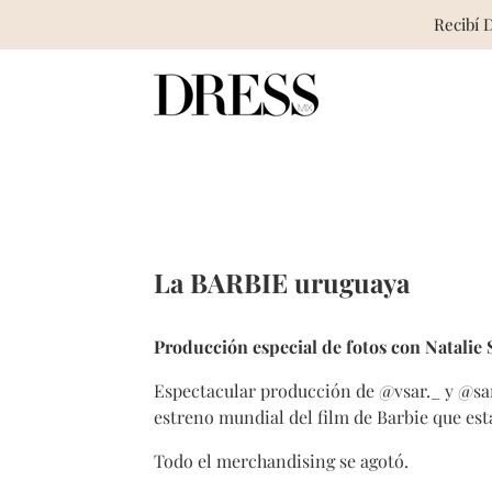
Recibí 
Skip
to
content
La BARBIE uruguaya
Producción especial de fotos con Natalie S
Espectacular producción de @vsar._ y @san
estreno mundial del film de Barbie que es
Todo el merchandising se agotó.