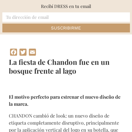
Skip
Recibí DRESS en tu email
to
content
Inicio
»
La fiesta de Chandon fue en un bosque frente al lago
Facebook
Twitter
Email
La fiesta de Chandon fue en un
bosque frente al lago
El motivo perfecto para estrenar el nuevo diseño de
la marca.
CHANDON cambió de look: un nuevo diseño de
etiqueta completamente disruptivo, principalmente
por la aplicación vertical del logo en su botella, que