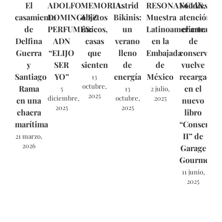
El
ADOLFO
MEMORIA:
Astrid
RESONANCIAS,
Foodies,
casamiento
DOMINGUEZ
objetos
Bikinis:
Muestra
atención:
de
PERFUMES:
únicos,
un
Latinoamericana
el arte
Delfina
ADN
casas
verano
en la
de
Guerra
“ELIJO
que
lleno
Embajada
conservar
y
SER
sienten
de
de
vuelve
Santiago
YO”
energía
México
recargado
13
octubre,
Rama
en el
5
13
2 julio,
2025
diciembre,
octubre,
2025
en una
nuevo
2025
2025
chacra
libro
marítima
“Conservas
II” de
21 marzo,
2026
Garage
Gourmet.
11 junio,
2025