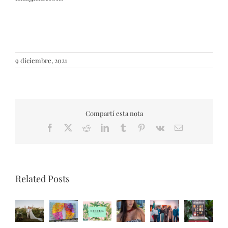
9 diciembre, 2021
Compartí esta nota
Facebook
X
Reddit
LinkedIn
Tumblr
Pinterest
Vk
Email
Related Posts