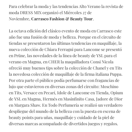
Para celebrar la moda y las tendencias Alto Verano la revista de
moda DRESS MIX organizó el Miércoles 27 de
Noviembre,
Carrasco Fashion & Beauty Tour
.
La octava edición del clásico evento de moda en Carrasco este
año fue una fusión de moda y belleza. Porque en el circuito de
tiendas se presentaron las últimas tendencias en maquillaje, la
nueva colección de Chiara Ferragni para Lancome se presentó
en Prüne, las novedades de la línea de beauty de YSL para el
verano en Magma, en CHER la maquilladora Consi Nicola
ofreció muy buenos tips sobre la colección de Chanel y en Tits
la novedosa colección de maquillaje de la firma italiana Puppa.
Por otra parte el público podía perfumarse con fragancias de
lujo que estuvieron en diversas zonas del circuito: Moschino
en Tits, Versace en Pecarí, Idole de Lancome en Tienda, Opium
de YSL en Magma, Hermés en Masinfinito Casa, Jadore de Dior
en Margara Shaw. En Todo Perfumería se realizó un verdadero
despliegue del mundo de la belleza con la puesta en escena de
beauty points para uñas, maquillaje y cuidado de la piel de
diversas marcas acompañado de divertidos juegos y regalos.