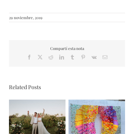
29 noviembre, 2019
Compartí esta nota
Facebook
X
Reddit
LinkedIn
Tumblr
Pinterest
Vk
Email
Related Posts