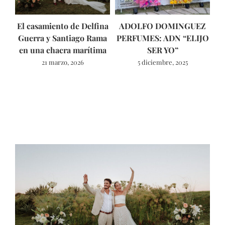
El casamiento de Delfina
ADOLFO DOMINGUEZ
Guerra y Santiago Rama
PERFUMES: ADN “ELIJO
ún
en una chacra marítima
SER YO”
21 marzo, 2026
5 diciembre, 2025