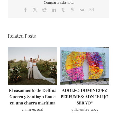
Compartí esta nota
Facebook
X
Reddit
LinkedIn
Tumblr
Pinterest
Vk
Email
Related Posts
El casamiento de Delfina
ADOLFO DOMINGUEZ
Guerra y Santiago Rama
PERFUMES: ADN “ELIJO
ún
en una chacra marítima
SER YO”
21 marzo, 2026
5 diciembre, 2025