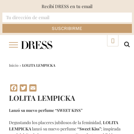
Recibí DRESS en tu email
Skip
▲
to
content
Inicio
»
LOLITA LEMPICKA
Facebook
Twitter
Email
LOLITA LEMPICKA
Lanzó su nuevo perfume “SWEET KISS”
Degustando los placeres jubilosos de la feminidad,
LOLITA
LEMPICKA
lanzó su nuevo perfume
“Sweet Kiss”
; inspirada