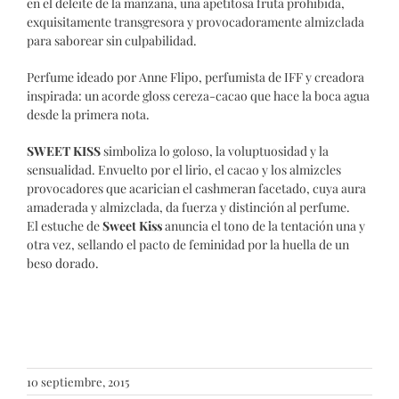
en el deleite de la manzana, una apetitosa fruta prohibida,
exquisitamente transgresora y provocadoramente almizclada
para saborear sin culpabilidad.
Perfume ideado por Anne Flipo, perfumista de IFF y creadora
inspirada: un acorde gloss cereza-cacao que hace la boca agua
desde la primera nota.
SWEET KISS
simboliza lo goloso, la voluptuosidad y la
sensualidad. Envuelto por el lirio, el cacao y los almizcles
provocadores que acarician el cashmeran facetado, cuya aura
amaderada y almizclada, da fuerza y distinción al perfume.
El estuche de
Sweet Kiss
anuncia el tono de la tentación una y
otra vez, sellando el pacto de feminidad por la huella de un
beso dorado.
10 septiembre, 2015