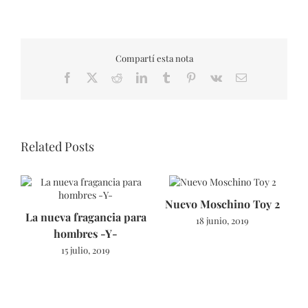
Compartí esta nota
Facebook
X
Reddit
LinkedIn
Tumblr
Pinterest
Vk
Email
Related Posts
Nuevo Moschino Toy 2
La nueva fragancia para
18 junio, 2019
hombres -Y-
15 julio, 2019