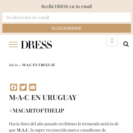
Recibí DRESS en tu email
Skip
▲
to
content
Inicio
»
M·A·C EN URUGUAY
Facebook
Twitter
Email
M·A·C EN URUGUAY
#MACARTOFTHELIP
Hacia fines del año pasado recibimos la tremenda noticia de
que
M.A.C
, la super reconocida marca canadiense de