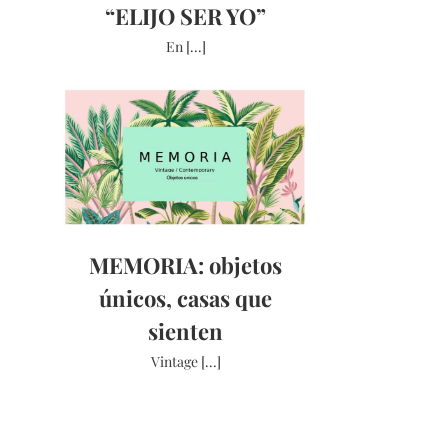
“ELIJO SER YO”
En [...]
MEMORIA: objetos
únicos, casas que
sienten
Vintage [...]