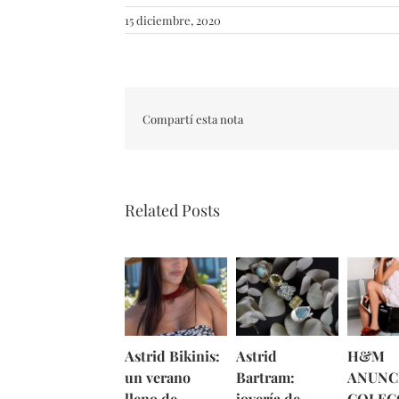
15 diciembre, 2020
Compartí esta nota
Related Posts
Astrid Bikinis:
Astrid
H&M
un verano
Bartram:
ANUNC
lleno de
joyería de
COLEC