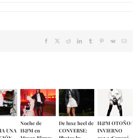
Facebook
X
Reddit
LinkedIn
Tumblr
Pinterest
Vk
Email
Noche de
De luxe heel de
H&M OTOÑO/
IA UNA
H&M en
CONVERSE:
INVIERNO
CIÓN
Museo Blanes
Photos by
2024: ¡Conocé