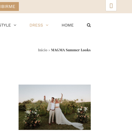
▲
STYLE
DRESS
HOME
Inicio
»
MAGMA Summer Looks
r
ail