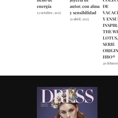
energía
autor, con alma
DE
y sensibilidad
VACAC
13 octubre, 2025
Y ENS
21 abril, 2025
INSPIR
THE W
LOTUS,
SERIE
ORIGI
HBO®
20 febrero