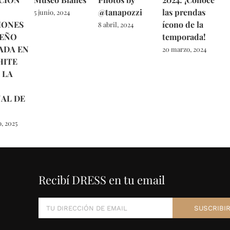
@tanapozzi
las prendas
5 junio, 2024
IONES
ícono de la
8 abril, 2024
UEÑO
temporada!
ADA EN
20 marzo, 2024
HITE
 LA
NAL DE
, 2025
Recibí DRESS en tu email