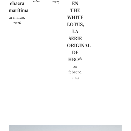
2025
2025
chacra
EN
marítima
THE
WHITE
21 marzo,
2026
LOTUS,
LA
SERIE
ORIGINAL
DE
HBO®
20
febrero,
2025