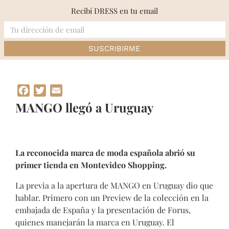
Skip
Recibí DRESS en tu email
to
content
Inicio
»
MANGO llegó a Uruguay
Facebook
Twitter
Email
MANGO llegó a Uruguay
La reconocida marca de moda española abrió su
primer tienda en Montevideo Shopping.
La previa a la apertura de MANGO en Uruguay dio que
hablar. Primero con un Preview de la colección en la
embajada de España y la presentación de Forus,
quienes manejarán la marca en Uruguay. El