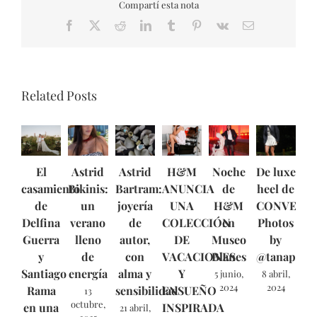
Compartí esta nota
Facebook
X
Reddit
LinkedIn
Tumblr
Pinterest
Vk
Email
Related Posts
El
Astrid
Astrid
H&M
Noche
De luxe
casamiento
Bikinis:
Bartram:
ANUNCIA
de
heel de
de
un
joyería
UNA
H&M
CONVERSE
Delfina
verano
de
COLECCIÓN
en
Photos
Guerra
lleno
autor,
DE
Museo
by
y
de
con
VACACIONES
Blanes
@tanapozzi
Santiago
energía
alma y
Y
5 junio,
8 abril,
2024
2024
Rama
sensibilidad
ENSUEÑO
13
octubre,
en una
INSPIRADA
21 abril,