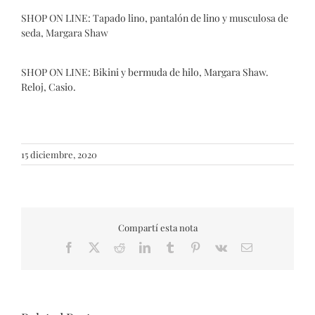
SHOP ON LINE:
Tapado lino,
pantalón de lino
y musculosa de
seda, Margara Shaw
SHOP ON LINE:
Bikini
y
bermuda de hilo, Margara Shaw
.
Reloj, Casio.
15 diciembre, 2020
Compartí esta nota
Facebook
X
Reddit
LinkedIn
Tumblr
Pinterest
Vk
Email