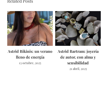
Related Posts
Astrid Bikinis: un verano
Astrid Bartram: joyería
lleno de energía
de autor, con alma y
sensibilidad
13 octubre, 2025
E
21 abril, 2025
E
L