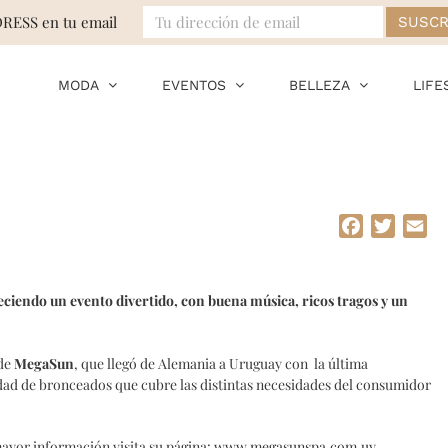
DRESS en tu email
MODA
EVENTOS
BELLEZA
LIFE
Facebook
Twitte
Em
eciendo un evento divertido, con buena música, ricos tragos y un
 de
MegaSun
, que llegó de Alemania a Uruguay con la última
dad de bronceados que cubre las distintas necesidades del consumidor
ayor información visita su página:
www.megasunspa.com.uy