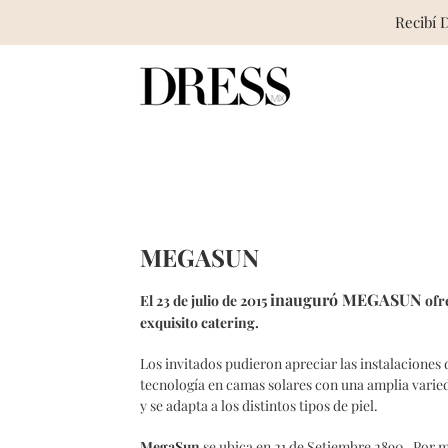
Recibí 
Skip
to
content
MEGASUN
inauguró MEGASUN
El 23 de julio de 2015
ofr
exquisito catering.
Los invitados pudieron apreciar las instalaciones
tecnología en camas solares con una amplia varie
y se adapta a los distintos tipos de piel.
MegaSun
se ubica en 21 de Setiembre 2890. Por m