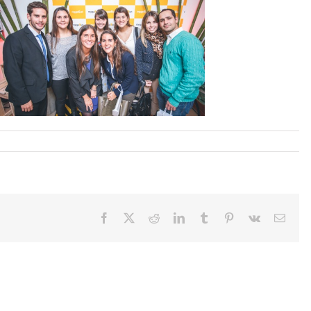
Facebook
X
Reddit
LinkedIn
Tumblr
Pinterest
Vk
Email