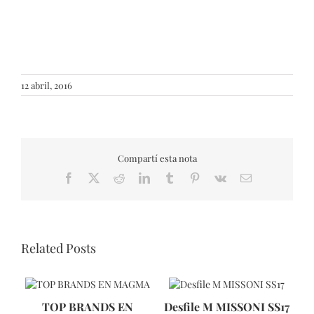
12 abril, 2016
Compartí esta nota
Facebook
X
Reddit
LinkedIn
Tumblr
Pinterest
Vk
Email
Related Posts
TOP BRANDS EN
Desfile M MISSONI SS17